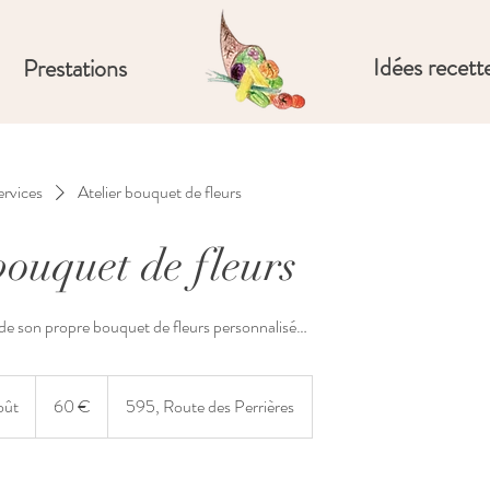
Idées recett
Prestations
ervices
Atelier bouquet de fleurs
bouquet de fleurs
 de son propre bouquet de fleurs personnalisé…
60
euros
oût
C
60 €
595, Route des Perrières
o
m
m