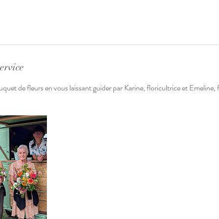
e
n
c
e
l
ervice
e
2
uet de fleurs en vous laissant guider par Karine, floricultrice et Emeline, f
3
a
o
û
t