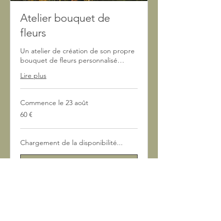
Atelier bouquet de
fleurs
Un atelier de création de son propre
bouquet de fleurs personnalisé…
Lire plus
Commence le 23 août
60
60 €
euros
Chargement de la disponibilité...
Réserver
Une demande ? contactez nous !