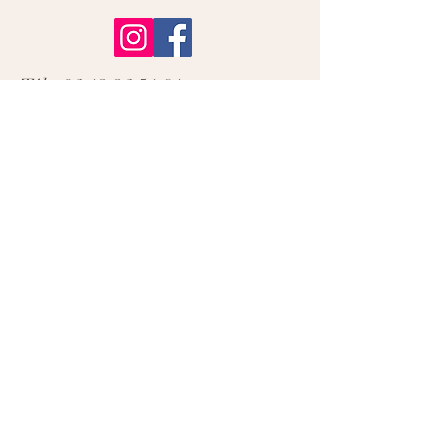
Tél :
06 13 36 51 91
E mail :
jardins.perriere@ecomail.fr
© 2026 par Les Jardins de la Petite
Perrière avec
Wix.com
Politique de cookies
Mention légales
Thermes et conditions
Politique de confidentialité