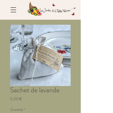
Sachet de lavande
Prix
5,00 €
Quantité
*